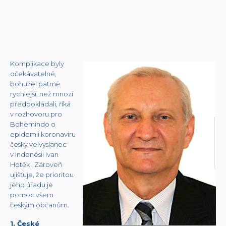
Komplikace byly
očekávatelné,
bohužel patrně
rychlejší, než mnozí
předpokládali, říká
v rozhovoru pro
Bohemindo o
epidemii koronaviru
český velvyslanec
v Indonésii Ivan
Hotěk . Zároveň
ujišťuje, že prioritou
jeho úřadu je
pomoc všem
českým občanům.
1. České