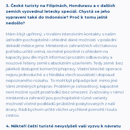
3. České turisty na Filipínách, Hondurasu a v dalších
zemích vyzvednul letecky speciál. Chystá se jeho
vypravení také do Indonésie? Proč k tomu ještě
nedošlo?
Mám-li být upřímný, v trvalém intenzivním kontaktu s naším
ústředím pochopitelně i ohledně dané možnosti v poslední
dekádě měsíce jsme. Ministerstvo zahraničních věcí takovou
potřebu určitě vnímá, nicméně prioritně i s ohledem na
kapacity jsou dle mých informací prozatím odbavovány a
nouzově řešeny země s absolutním uzavřením. Tedy země bez
jakékoli dostupné komerční přepravy. Vlastní letecké operace
nejsou jednoduché a z hlediska všech souvislostí i doposud
nepoznaného rozsahu. To mohl být případ právě mimo jiné
Vámi zmíněných přeprav. Problém je celosvětový, kapacitně
není možné využít prostředků bez omezení. Zvažovány v rámci
ministerstva zahraničí jsou pochopitelně různé varianty
možností včetně podkladů průběžně poskytovaných z naší
strany. Rádi bychom určitě všichni urychleně pomohli i touto
cestou.
4. Někteří čeští turisté nevyslyšeli vaši vyzvu k návratu