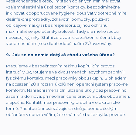
větší koncentrace osob, i místech odlehlých, minimalizovat
vzájemná setkání a úzké osobní kontakty, bezpodmínečně
inklinovat k doporučované hygieně, používat v potřebné míře
desinfekční prostředky, zdravotní pomůcky, používat
obličejové masky s i bez respirátoru, či jinou ochranu,
maximálně se společensky izolovat. Tady dle mého soudu
neexistují výjimky. Státní zdravotnická zařízení určená k boji
s onemocněním jsou dlouhodobě naším ZÚ avizovány.
9. Jak se epidemie dotýká chodu vašeho úřadu?
Pracujeme v bezpečnostním režimu kopírujícím provoz
institucí v ČR, rotujeme ve dvou směnách, abychom zabránili
fyzickému kontaktu mezi pracovníky obou skupin. S ohledem
na obsazení ZÚ a rozsah úkolů není operační systém pracovně
komfortní. Náhradní směna plní uložené úkoly bez pracovního
zázemí z domova, při neohraničené pracovní době obou směn,
a opačně. Kontakt mezi pracovníky probíhá v elektronické
formě. Prioritou činnosti stávajících dnů je pomoc českým
občanům v nouzi a věřím, že se nám vše bezezbytku povede.