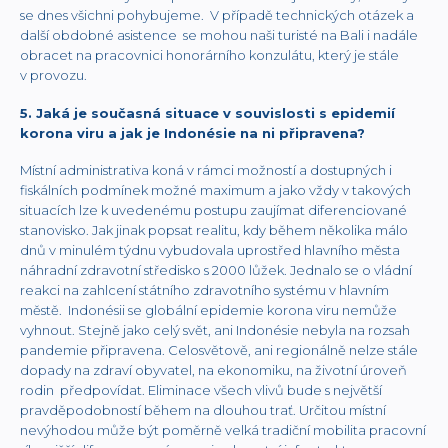
se dnes všichni pohybujeme. V případě technických otázek a
další obdobné asistence se mohou naši turisté na Bali i nadále
obracet na pracovnici honorárního konzulátu, který je stále
v provozu.
5. Jaká je současná situace v souvislosti s epidemií
korona viru a jak je Indonésie na ni připravena?
Místní administrativa koná v rámci možností a dostupných i
fiskálních podmínek možné maximum a jako vždy v takových
situacích lze k uvedenému postupu zaujímat diferenciované
stanovisko. Jak jinak popsat realitu, kdy během několika málo
dnů v minulém týdnu vybudovala uprostřed hlavního města
náhradní zdravotní středisko s 2000 lůžek. Jednalo se o vládní
reakci na zahlcení státního zdravotního systému v hlavním
městě. Indonésii se globální epidemie korona viru nemůže
vyhnout. Stejně jako celý svět, ani Indonésie nebyla na rozsah
pandemie připravena. Celosvětově, ani regionálně nelze stále
dopady na zdraví obyvatel, na ekonomiku, na životní úroveň
rodin předpovídat. Eliminace všech vlivů bude s největší
pravděpodobností během na dlouhou trať. Určitou místní
nevýhodou může být poměrně velká tradiční mobilita pracovní