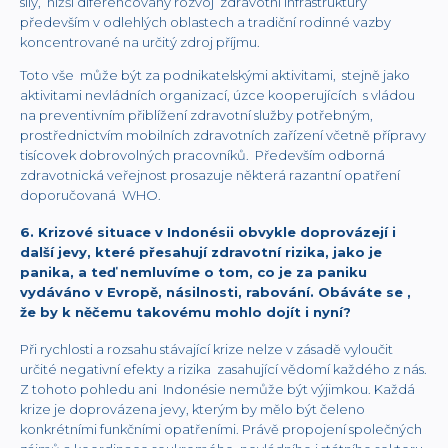
síly, nižší diferencovaný rozvoj zdravotní infrastruktury
především v odlehlých oblastech a tradiční rodinné vazby
koncentrované na určitý zdroj příjmu.
Toto vše může být za podnikatelskými aktivitami, stejně jako
aktivitami nevládních organizací, úzce kooperujících s vládou
na preventivním přiblížení zdravotní služby potřebným,
prostřednictvím mobilních zdravotních zařízení včetně přípravy
tisícovek dobrovolných pracovníků. Především odborná
zdravotnická veřejnost prosazuje některá razantní opatření
doporučovaná WHO.
6. Krizové situace v Indonésii obvykle doprovázejí i
další jevy, které přesahují zdravotní rizika, jako je
panika, a teď nemluvíme o tom, co je za paniku
vydáváno v Evropě, násilnosti, rabování. Obáváte se ,
že by k něčemu takovému mohlo dojít i nyní?
Při rychlosti a rozsahu stávající krize nelze v zásadě vyloučit
určité negativní efekty a rizika zasahující vědomí každého z nás.
Z tohoto pohledu ani Indonésie nemůže být výjimkou. Každá
krize je doprovázena jevy, kterým by mělo být čeleno
konkrétními funkčními opatřeními. Právě propojení společných