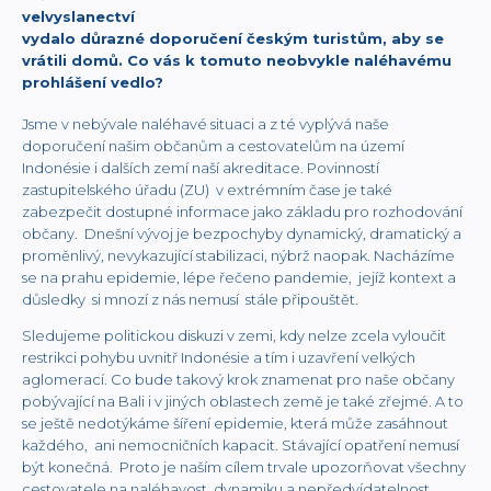
velvyslanectví
vydalo důrazné doporučení českým turistům, aby se
vrátili domů. Co vás k tomuto neobvykle naléhavému
prohlášení vedlo?
Jsme v nebývale naléhavé situaci a z té vyplývá naše
doporučení našim občanům a cestovatelům na území
Indonésie i dalších zemí naší akreditace. Povinností
zastupitelského úřadu (ZU) v extrémním čase je také
zabezpečit dostupné informace jako základu pro rozhodování
občany. Dnešní vývoj je bezpochyby dynamický, dramatický a
proměnlivý, nevykazující stabilizaci, nýbrž naopak. Nacházíme
se na prahu epidemie, lépe řečeno pandemie, jejíž kontext a
důsledky si mnozí z nás nemusí stále připouštět.
Sledujeme politickou diskuzi v zemi, kdy nelze zcela vyloučit
restrikci pohybu uvnitř Indonésie a tím i uzavření velkých
aglomerací. Co bude takový krok znamenat pro naše občany
pobývající na Bali i v jiných oblastech země je také zřejmé. A to
se ještě nedotýkáme šíření epidemie, která může zasáhnout
každého, ani nemocničních kapacit. Stávající opatření nemusí
být konečná. Proto je naším cílem trvale upozorňovat všechny
cestovatele na naléhavost, dynamiku a nepředvídatelnost