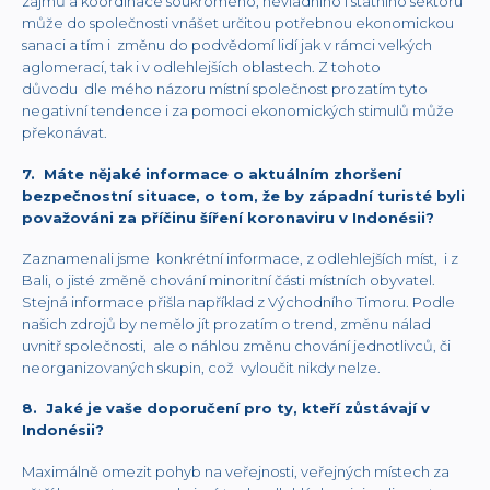
zájmů a koordinace soukromého, nevládního i státního sektoru
může do společnosti vnášet určitou potřebnou ekonomickou
sanaci a tím i změnu do podvědomí lidí jak v rámci velkých
aglomerací, tak i v odlehlejších oblastech. Z tohoto
důvodu dle mého názoru místní společnost prozatím tyto
negativní tendence i za pomoci ekonomických stimulů může
překonávat.
7. Máte nějaké informace o aktuálním zhoršení
bezpečnostní situace, o tom, že by západní turisté byli
považováni za příčinu šíření koronaviru v Indonésii?
Zaznamenali jsme konkrétní informace, z odlehlejších míst, i z
Bali, o jisté změně chování minoritní části místních obyvatel.
Stejná informace přišla například z Východního Timoru. Podle
našich zdrojů by nemělo jít prozatím o trend, změnu nálad
uvnitř společnosti, ale o náhlou změnu chování jednotlivců, či
neorganizovaných skupin, což vyloučit nikdy nelze.
8. Jaké je vaše doporučení pro ty, kteří zůstávají v
Indonésii?
Maximálně omezit pohyb na veřejnosti, veřejných místech za