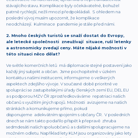
stávajícího stavu. Komplikace byly očekávatelné, bohužel
patrně rychlejší, nežli mnozí předpokládali. S ohledem na
poslední vývoj musím upozornit, že komplikace
neodcházejí. Kulminace pandemie je stále před námi.
2. Mnoho českých turistů se snaží dostat do Evropy,
ale letecké společnosti zneužívají situace, ruší letenky
a astronomicky zvedají ceny. Máte nějaké možnosti v
této situaci něco dělat?
Ve světle komerčních letů má diplomacie stejné postavení jako
každý jiný subjekt a občan. Jsme pochopitelně v úzkém
kontaktu s našimi institucemi, informujeme o veškerých
aspektech zdejšího vývoje. V současné době prioritně ve
spolupráci se zastupitelskými úřady členských zemí EU, DEL EU
a s podporou MZV ČR zprostředkováváme repatriaci našich
občanů s využitím jiných spojů. Možnosti avizujeme na našich
stránkách a komunikujeme přímo, pokud
disponujeme adekvátním spojením s občany ČR. V posledních
dnech se nám takto podařilo přispět k přepravě zhruba
sedmdesáti našich spoluobčanů a s dalšími spolupracujeme na
možném odletu. Například lety KLM jsou organizovány jako lety