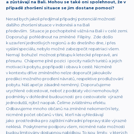
a zůstávají na Bali. Mohou se také oni spolehnout, že v
případě zhoršení situace se jim dostane pomoci?
Nerad bych jakoli předjímal případný potenciál možností
dalšího zhoršení situace v Indonésii a na Bali
především. Situace je pochopitelně vážná na Bali i v celé zemi.
Doporučuji pohlédnout na zmíněné Filipíny. Zde došlo
k uzavření jednotlivých regionů a do dnešního dne, i přes
vyslání speciálu, nebylo možné zabezpečit repatriaci všem.
Nemají bohužel možnost přístupu k letecké přepravě, ani
přesunu. Chápeme plně pozici i pocity našich turistů a jejich
motivaci k pobytu, popřípadě i obavu k cestě. Nicméně
v kontextu dříve zmíněného nelze doporučit jakoukoliv
predikci možného prodlení návratů, respektive prodlužování
pobytu. Náš apel je zásadně neměnný. Doporučujeme
urychleně odcestovat, neboť z podstaty věci nemohou být
podmínky v dohledné budoucnosti pro cestovatele výrazně
jednodušší, nýbrž naopak. Čelíme zvláštnímu efektu.
Odbavujeme mnoho občanů na zmíněné nekomerční lety,
nicméně počet občanů v tísni, kteří nás vyhledávají
jako prostředníka pro zajištění náhradní přepravy stále výrazně
neklesá. Poskytneme podporu všem, nicméně naše možnosti
budou limitovány dostupnou nabídkou. To jsou limity, v kterých