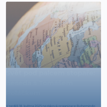
Svět pod palcem stopaře:
beseda s Tomášem
Poláčkem
V neděli 18. května 2025 nezisková organizace Bohemindo