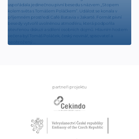
uspořádala jedinečnou pivní besedu s názvem „Stopem
kolem světa s Tomášem Poláčkem“. Událost se konala v
příjemném prostředí Café Batavia v Jakartě. Formát pivní
besedy vytvořil uvolněnou atmosféru, která podpořila
otevřenou diskuzi a sdílení osobních dojmů. Hlavním hostem
večera byl Tomáš Poláček, český novinář, spisovatel a
neohrožený …
partneři projektu